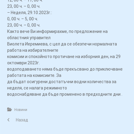
12, 00 ч. – 17, 00 ч.
23, 00 ч. – 0, 00 ч.
– Неделя, 29.10.2023г.:
0, 00 ч. – 5, 00 ч.
23, 00 ч. – 0, 00 ч.
Както вече Ви информирахме, по предложение на
областния управител
Виолета Иеремиева, с цел да се обезпечи нормалната
работа на избирателните
комисии и спокойното протичане на изборния ден, на 29
октомври 2023г.
водоподаването няма бъде прекъсвано до приключване
работата на комисиите. За
да бъдат осигурени достатъчни водни количества за
неделя, се налага режимното
водоснабдяване да бъде променено в предходните дни .
Новини
Назад