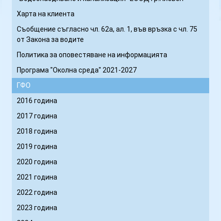
а
Харта на клиента
л
Съобщение съгласно чл. 62а, ал. 1, във връзка с чл. 75
и
от Закона за водите
з
а
Политика за оповестяване на информацията
ц
Програма "Околна среда" 2021-2027
и
ГФО
я
2016 година
Е
О
2017 година
О
2018 година
Д
2019 година
,
г
2020 година
р
2021 година
а
2022 година
д
2023 година
П
л