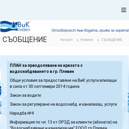
К
В
ъ
м
о
с
д
ъ
о
д
с
СЪОБЩЕНИЕ
ъ
Начало
Новини
СЪОБЩЕНИЕ
н
р
а
ж
б
а
н
д
ПЛАН за преодоляване на кризата с
и
я
водоснабдяването в гр. Плевен
е
в
Общи условия за предоставяне на ВиК услуги влизащи
т
а
в сила от 30 септември 2014 година
о
н
Закон за водите
е
Закон за регулиране на водоснабд. и канализац. услуги
и
К
Наредба №4
а
Информация по чл. 13 от ОРЗД за клиенти (абонати) на
н
"Водоснабдяване и канализация" ЕООД гр.Плевен